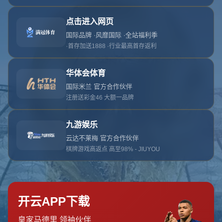
点击进入网页
国际品牌 ·风靡国际 ·全站福利季
·首存加送1888 ·行业最高首存返利
华体会体育
国际米兰 官方合作伙伴
注册送彩金46 大额一品牌
九游娱乐
云达不莱梅 官方合作伙伴
棋牌游戏高返点 高至98% - JIUYOU
开云APP下载
皇家马德里 领袖伙伴