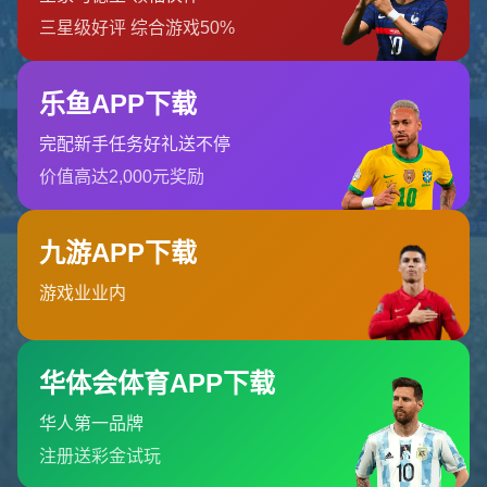
三星级好评 综合游戏50%
乐鱼APP下载
完配新手任务好礼送不停
价值高达2,000元奖励
九游APP下载
游戏业业内
华体会体育APP下载
华人第一品牌
注册送彩金试玩